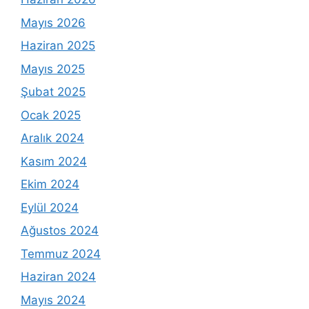
Mayıs 2026
Haziran 2025
Mayıs 2025
Şubat 2025
Ocak 2025
Aralık 2024
Kasım 2024
Ekim 2024
Eylül 2024
Ağustos 2024
Temmuz 2024
Haziran 2024
Mayıs 2024