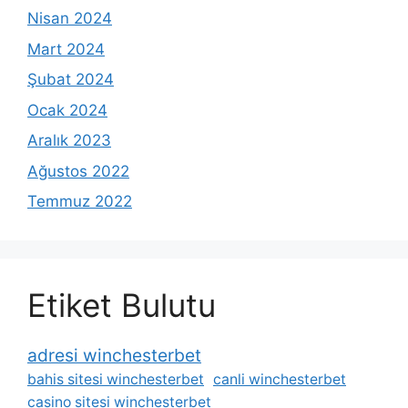
Nisan 2024
Mart 2024
Şubat 2024
Ocak 2024
Aralık 2023
Ağustos 2022
Temmuz 2022
Etiket Bulutu
adresi winchesterbet
bahis sitesi winchesterbet
canli winchesterbet
casino sitesi winchesterbet