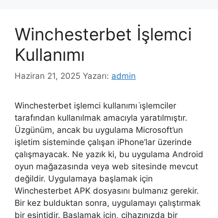
Winchesterbet İşlemci
Kullanımı
Haziran 21, 2025
Yazarı:
admin
Winchesterbet işlemci kullanımı i̇şlemciler
tarafından kullanılmak amacıyla yaratılmıştır.
Üzgünüm, ancak bu uygulama Microsoft’un
işletim sisteminde çalışan iPhone’lar üzerinde
çalışmayacak. Ne yazık ki, bu uygulama Android
oyun mağazasında veya web sitesinde mevcut
değildir. Uygulamaya başlamak için
Winchesterbet APK dosyasını bulmanız gerekir.
Bir kez bulduktan sonra, uygulamayı çalıştırmak
bir esintidir. Başlamak için, cihazınızda bir