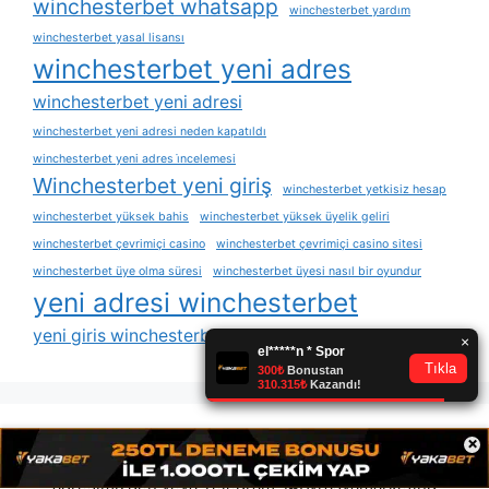
winchesterbet whatsapp
winchesterbet yardım
winchesterbet yasal lisansı
winchesterbet yeni adres
winchesterbet yeni adresi
winchesterbet yeni adresi neden kapatıldı
winchesterbet yeni adres i̇ncelemesi
Winchesterbet yeni giriş
winchesterbet yetkisiz hesap
winchesterbet yüksek bahis
winchesterbet yüksek üyelik geliri
winchesterbet çevrimiçi casino
winchesterbet çevrimiçi casino sitesi
winchesterbet üye olma süresi
winchesterbet üyesi nasıl bir oyundur
yeni adresi winchesterbet
yeni giris winchesterbet
Avrasya'nın en büyük reklam platformunda olmak için
×
Microsoft Teams:
reklam@avrasyamarketing.com
adresimizden veya Telegram: @Avrasyamarketing