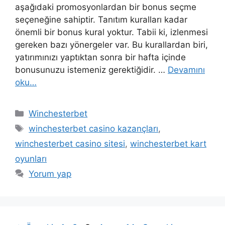
aşağıdaki promosyonlardan bir bonus seçme
seçeneğine sahiptir. Tanıtım kuralları kadar
önemli bir bonus kural yoktur. Tabii ki, izlenmesi
gereken bazı yönergeler var. Bu kurallardan biri,
yatırımınızı yaptıktan sonra bir hafta içinde
bonusunuzu istemeniz gerektiğidir. …
Devamını
oku…
Kategoriler
Winchesterbet
Etiketler
winchesterbet casino kazançları
,
winchesterbet casino sitesi
,
winchesterbet kart
oyunları
Yorum yap