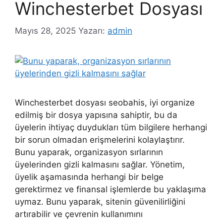
Winchesterbet Dosyası
Mayıs 28, 2025
Yazarı:
admin
Winchesterbet dosyası seobahis, iyi organize
edilmiş bir dosya yapısına sahiptir, bu da
üyelerin ihtiyaç duydukları tüm bilgilere herhangi
bir sorun olmadan erişmelerini kolaylaştırır.
Bunu yaparak, organizasyon sırlarının
üyelerinden gizli kalmasını sağlar. Yönetim,
üyelik aşamasında herhangi bir belge
gerektirmez ve finansal işlemlerde bu yaklaşıma
uymaz. Bunu yaparak, sitenin güvenilirliğini
artırabilir ve çevrenin kullanımını