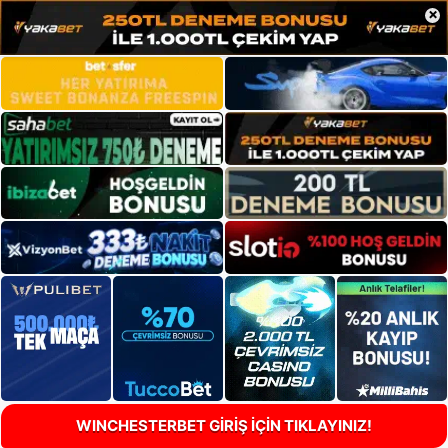
×
WINCHESTERBET GİRİŞ İÇİN TIKLAYINIZ!