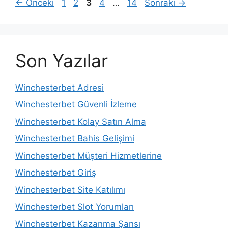
Yazı
Sayfa
Sayfa
Sayfa
Sayfa
Sayfa
←
Önceki
1
2
3
4
…
14
Sonraki
→
dolaşımı
Son Yazılar
Winchesterbet Adresi
Winchesterbet Güvenli İzleme
Winchesterbet Kolay Satın Alma
Winchesterbet Bahis Gelişimi
Winchesterbet Müşteri Hizmetlerine
Winchesterbet Giriş
Winchesterbet Site Katılımı
Winchesterbet Slot Yorumları
Winchesterbet Kazanma Şansı