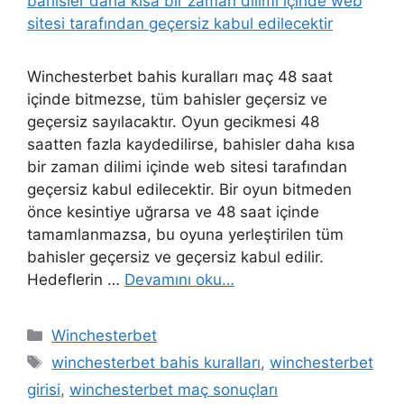
Winchesterbet bahis kuralları maç 48 saat
içinde bitmezse, tüm bahisler geçersiz ve
geçersiz sayılacaktır. Oyun gecikmesi 48
saatten fazla kaydedilirse, bahisler daha kısa
bir zaman dilimi içinde web sitesi tarafından
geçersiz kabul edilecektir. Bir oyun bitmeden
önce kesintiye uğrarsa ve 48 saat içinde
tamamlanmazsa, bu oyuna yerleştirilen tüm
bahisler geçersiz ve geçersiz kabul edilir.
Hedeflerin …
Devamını oku…
Kategoriler
Winchesterbet
Etiketler
winchesterbet bahis kuralları
,
winchesterbet
girisi
,
winchesterbet maç sonuçları