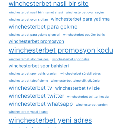
winchesterbet nasil bir site
winchesterbet nasıl bir i̇nternet sitesi
winchesterbet oyun seçimi
winchesterbet para yatirma
winchesterbet oyun slotları
winchesterbet para çekme
winchesterbet para çekme i̇şlemleri
winchesterbet popüler bahis
winchesterbet promosyon
winchesterbet promosyon kodu
winchesterbet slot makinesi
winchesterbet spor bahis
winchesterbet spor bahisleri
winchesterbet spor bahis oranları
winchesterbet sürekli adres
winchesterbet talep i̇şleme
winchesterbet teknolojik çözümler
winchesterbet tv
winchesterbet tv izle
winchesterbet twitter
winchesterbet twitter hesabı
winchesterbet whatsapp
winchesterbet yardım
winchesterbet yasal lisansı
winchesterbet yeni adres