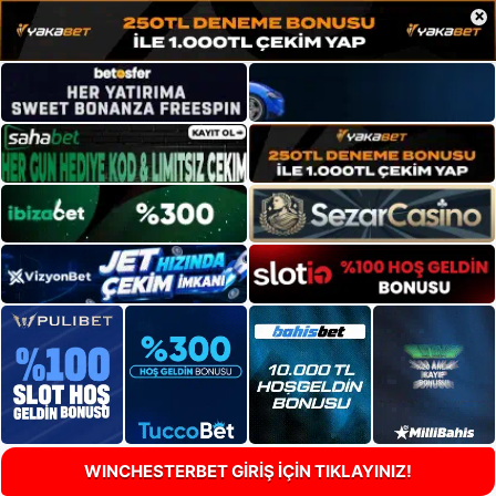
×
WINCHESTERBET GİRİŞ İÇİN TIKLAYINIZ!