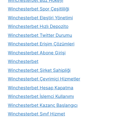
Winchesterbet Buz Hokeyi
Winchesterbet Spor Çeşitliliği
Winchesterbet Eleştiri Yönetimi
Winchesterbet Hızlı Depozito
Winchesterbet Twitter Durumu
Winchesterbet Erişim Çözümleri
Winchesterbet Abone Girişi
Winchesterbet
Winchesterbet Şirket Sahipliği
Winchesterbet Çevrimiçi Hizmetler
Winchesterbet Hesap Kapatma
Winchesterbet İşlemci Kullanımı
Winchesterbet Kazanç Başlangıcı
Winchesterbet Sınıf Hizmet