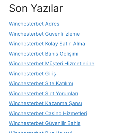
Son Yazılar
Winchesterbet Adresi
Winchesterbet Güvenli İzleme
Winchesterbet Kolay Satın Alma
Winchesterbet Bahis Gelişimi
Winchesterbet Müşteri Hizmetlerine
Winchesterbet Giriş
Winchesterbet Site Katılımı
Winchesterbet Slot Yorumları
Winchesterbet Kazanma Şansı
Winchesterbet Casino Hizmetleri
Winchesterbet Güvenilir Bahis