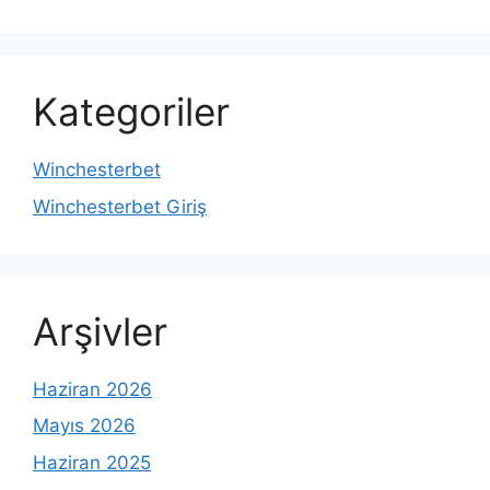
Kategoriler
Winchesterbet
Winchesterbet Giriş
Arşivler
Haziran 2026
Mayıs 2026
Haziran 2025