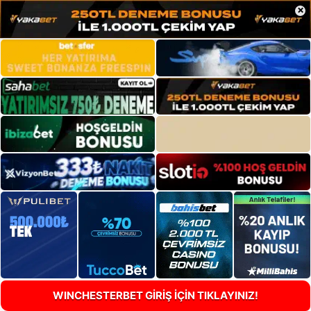
×
WINCHESTERBET GİRİŞ İÇİN TIKLAYINIZ!