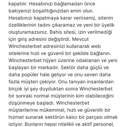
kapatılır. Hesabınızı bağlamadan önce
bakiyenizi boşalttığınızdan emin olun.
Hesabınızı kapatmaya karar verirseniz, sitenin
özelliklerinin tadını çıkaramaz ve yeni bir üyelik
oluşturamazsınız. Bahis sitesi, izin verilmediği
için giriş adresini değiştirdi. Mevcut
Winchesterbet adresinizi kullanarak web
sitelerine hızlı ve güvenli bir şekilde bağlanın.
Winchesterbet hijyen üzerine odaklanan ve yeni
başlayan bir markadır. Sektör daha güçlü ve
daha popüler hale geliyor ve onu seven daha
fazla müşteri çekiyor. Onu tanıyan insanlardan
birçok iyi şey duyduktan sonra Winchesterbet
bir sonraki normal müşterinin kim olabileceğini
düşünmeye başladı. Winchesterbet
müşterilerine mükemmel, hızlı ve güvenilir bir
hizmet sunarak sektörün kalıcı bir parçası olmak
istiyor. Bunların hepsi nitelikli ve aktif personel,