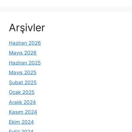
Arşivler
Haziran 2026
Mayıs 2026
Haziran 2025
Mayıs 2025
Şubat 2025
Ocak 2025
Aralık 2024
Kasım 2024
Ekim 2024
Eylül 2024