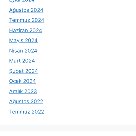
Ağustos 2024
Temmuz 2024
Haziran 2024
Mayıs 2024
Nisan 2024
Mart 2024
Şubat 2024
Ocak 2024
Aralık 2023
Ağustos 2022
Temmuz 2022