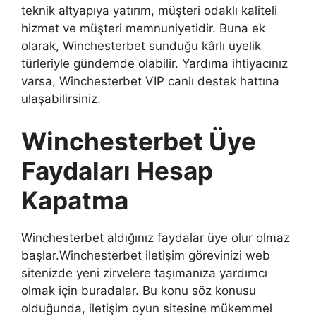
teknik altyapıya yatırım, müşteri odaklı kaliteli
hizmet ve müşteri memnuniyetidir. Buna ek
olarak, Winchesterbet sunduğu kârlı üyelik
türleriyle gündemde olabilir. Yardıma ihtiyacınız
varsa, Winchesterbet VIP canlı destek hattına
ulaşabilirsiniz.
Winchesterbet Üye
Faydaları Hesap
Kapatma
Winchesterbet aldığınız faydalar üye olur olmaz
başlar.Winchesterbet iletişim görevinizi web
sitenizde yeni zirvelere taşımanıza yardımcı
olmak için buradalar. Bu konu söz konusu
olduğunda, iletişim oyun sitesine mükemmel