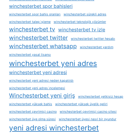
winchesterbet spor bahisleri
winchesterbet spor bahis oranları
winchesterbet sürekli adres
winchesterbet talep i̇şleme
winchesterbet teknolojik çözümler
winchesterbet tv
winchesterbet tv izle
winchesterbet twitter
winchesterbet twitter hesabı
winchesterbet whatsapp
winchesterbet yardım
winchesterbet yasal lisansı
winchesterbet yeni adres
winchesterbet yeni adresi
winchesterbet yeni adresi neden kapatıldı
winchesterbet yeni adres i̇ncelemesi
Winchesterbet yeni giriş
winchesterbet yetkisiz hesap
winchesterbet yüksek bahis
winchesterbet yüksek üyelik geliri
winchesterbet çevrimiçi casino
winchesterbet çevrimiçi casino sitesi
winchesterbet üye olma süresi
winchesterbet üyesi nasıl bir oyundur
yeni adresi winchesterbet