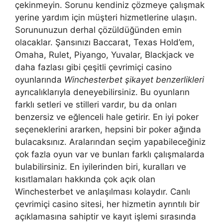
çekinmeyin. Sorunu kendiniz çözmeye çalışmak
yerine yardım için müşteri hizmetlerine ulaşın.
Sorununuzun derhal çözüldüğünden emin
olacaklar. Şansınızı Baccarat, Texas Hold’em,
Omaha, Rulet, Piyango, Yuvalar, Blackjack ve
daha fazlası gibi çeşitli çevrimiçi casino
oyunlarında
Winchesterbet şikayet benzerlikleri
ayrıcalıklarıyla deneyebilirsiniz. Bu oyunların
farklı setleri ve stilleri vardır, bu da onları
benzersiz ve eğlenceli hale getirir. En iyi poker
seçeneklerini ararken, hepsini bir poker ağında
bulacaksınız. Aralarından seçim yapabileceğiniz
çok fazla oyun var ve bunları farklı çalışmalarda
bulabilirsiniz. En iyilerinden biri, kuralları ve
kısıtlamaları hakkında çok açık olan
Winchesterbet ve anlaşılması kolaydır. Canlı
çevrimiçi casino sitesi, her hizmetin ayrıntılı bir
açıklamasına sahiptir ve kayıt işlemi sırasında