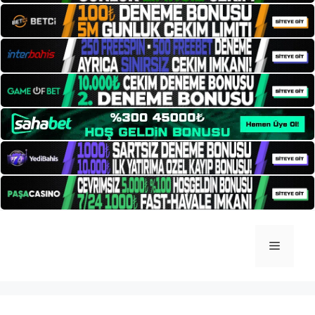
İçeriğe
atla
Menü