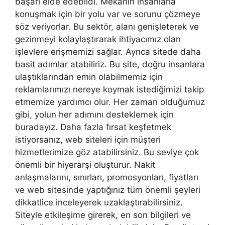
başarı elde edebildi. Mekanın insanlarla
konuşmak için bir yolu var ve sorunu çözmeye
söz veriyorlar. Bu sektör, alanı genişleterek ve
gezinmeyi kolaylaştırarak ihtiyacımız olan
işlevlere erişmemizi sağlar. Ayrıca sitede daha
basit adımlar atabiliriz. Bu site, doğru insanlara
ulaştıklarından emin olabilmemiz için
reklamlarımızı nereye koymak istediğimizi takip
etmemize yardımcı olur. Her zaman olduğumuz
gibi, yolun her adımını desteklemek için
buradayız. Daha fazla fırsat keşfetmek
istiyorsanız, web siteleri için müşteri
hizmetlerimize göz atabilirsiniz. Bu seviye çok
önemli bir hiyerarşi oluşturur. Nakit
anlaşmalarını, sınırları, promosyonları, fiyatları
ve web sitesinde yaptığınız tüm önemli şeyleri
dikkatlice inceleyerek uzaklaştırabilirsiniz.
Siteyle etkileşime girerek, en son bilgileri ve