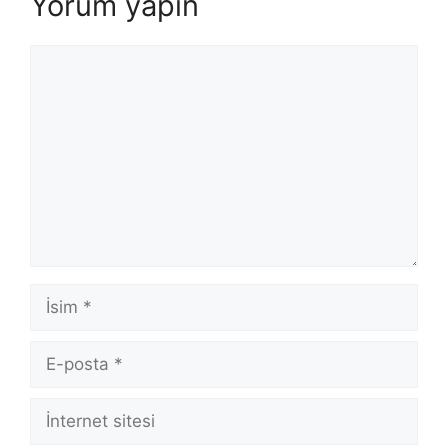
Yorum yapın
Yorum
İsim
E-
posta
İnternet
sitesi