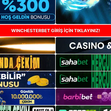
WINCHESTERBET GİRİŞ İÇİN TIKLAYINIZ!