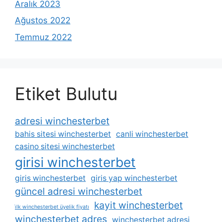
Aralık 2023
Ağustos 2022
Temmuz 2022
Etiket Bulutu
adresi winchesterbet
bahis sitesi winchesterbet
canli winchesterbet
casino sitesi winchesterbet
girisi winchesterbet
giris winchesterbet
giris yap winchesterbet
güncel adresi winchesterbet
kayit winchesterbet
i̇lk winchesterbet üyelik fiyatı
winchesterbet adres
winchesterbet adresi