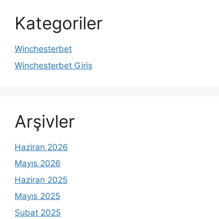
Kategoriler
Winchesterbet
Winchesterbet Giriş
Arşivler
Haziran 2026
Mayıs 2026
Haziran 2025
Mayıs 2025
Şubat 2025