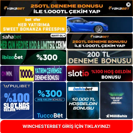
×
WINCHESTERBET GİRİŞ İÇİN TIKLAYINIZ!