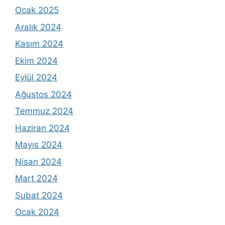
Ocak 2025
Aralık 2024
Kasım 2024
Ekim 2024
Eylül 2024
Ağustos 2024
Temmuz 2024
Haziran 2024
Mayıs 2024
Nisan 2024
Mart 2024
Şubat 2024
Ocak 2024