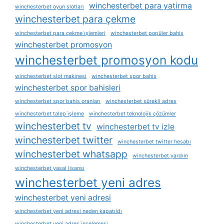
winchesterbet para yatirma
winchesterbet oyun slotları
winchesterbet para çekme
winchesterbet para çekme i̇şlemleri
winchesterbet popüler bahis
winchesterbet promosyon
winchesterbet promosyon kodu
winchesterbet slot makinesi
winchesterbet spor bahis
winchesterbet spor bahisleri
winchesterbet spor bahis oranları
winchesterbet sürekli adres
winchesterbet talep i̇şleme
winchesterbet teknolojik çözümler
winchesterbet tv
winchesterbet tv izle
winchesterbet twitter
winchesterbet twitter hesabı
winchesterbet whatsapp
winchesterbet yardım
winchesterbet yasal lisansı
winchesterbet yeni adres
winchesterbet yeni adresi
winchesterbet yeni adresi neden kapatıldı
winchesterbet yeni adres i̇ncelemesi