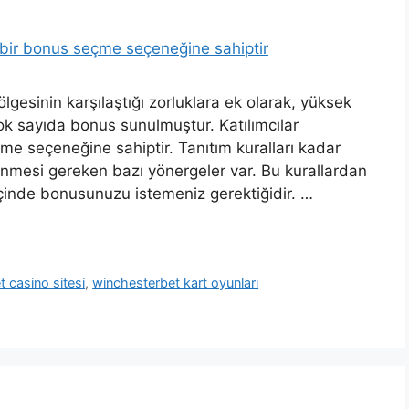
gesinin karşılaştığı zorluklara ek olarak, yüksek
ok sayıda bonus sunulmuştur. Katılımcılar
e seçeneğine sahiptir. Tanıtım kuralları kadar
zlenmesi gereken bazı yönergeler var. Bu kurallardan
a içinde bonusunuzu istemeniz gerektiğidir. …
 casino sitesi
,
winchesterbet kart oyunları