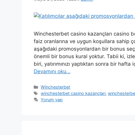
Winchesterbet casino kazançları casino böl
faiz oranlarına ve uygun koşullara sahip ç
aşağıdaki promosyonlardan bir bonus seçm
önemli bir bonus kural yoktur. Tabii ki, i
biri, yatırımınızı yaptıktan sonra bir haft
Devamını oku…
Kategoriler
Winchesterbet
Etiketler
winchesterbet casino kazançları
,
winchesterbet
Yorum yap