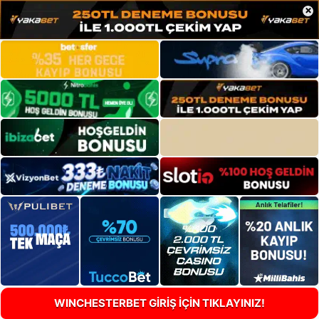
×
WINCHESTERBET GİRİŞ İÇİN TIKLAYINIZ!