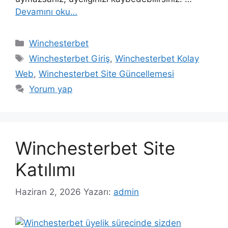
Devamını oku…
Kategoriler
Winchesterbet
Etiketler
Winchesterbet Giriş
,
Winchesterbet Kolay
Web
,
Winchesterbet Site Güncellemesi
Yorum yap
Winchesterbet Site
Katılımı
Haziran 2, 2026
Yazarı:
admin