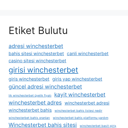
Etiket Bulutu
adresi winchesterbet
bahis sitesi winchesterbet
canli winchesterbet
casino sitesi winchesterbet
girisi winchesterbet
giris winchesterbet
giris yap winchesterbet
güncel adresi winchesterbet
kayit winchesterbet
i̇lk winchesterbet üyelik fiyatı
winchesterbet adres
winchesterbet adresi
winchesterbet bahis
winchesterbet bahis listesi nedir
winchesterbet bahis oranları
winchesterbet bahis platformu yardım
Winchesterbet bahis sitesi
winchesterbet basit giriş