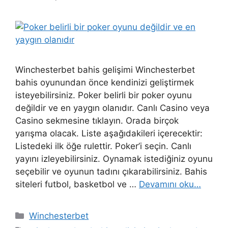
Winchesterbet bahis gelişimi Winchesterbet
bahis oyunundan önce kendinizi geliştirmek
isteyebilirsiniz. Poker belirli bir poker oyunu
değildir ve en yaygın olanıdır. Canlı Casino veya
Casino sekmesine tıklayın. Orada birçok
yarışma olacak. Liste aşağıdakileri içerecektir:
Listedeki ilk öğe rulettir. Poker’i seçin. Canlı
yayını izleyebilirsiniz. Oynamak istediğiniz oyunu
seçebilir ve oyunun tadını çıkarabilirsiniz. Bahis
siteleri futbol, basketbol ve …
Devamını oku…
Kategoriler
Winchesterbet