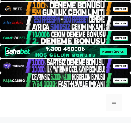
İçeriğe
atla
Menü