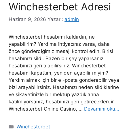
Winchesterbet Adresi
Haziran 9, 2026
Yazarı:
admin
Winchesterbet hesabımı kaldırdın, ne
yapabilirim? Yardıma ihtiyacınız varsa, daha
önce gönderdiğimiz mesajı kontrol edin. Birisi
hesabınızı sildi. Bazen bir şey yaparsanız
hesabınızı geri alabilirsiniz. Winchesterbet
hesabımı kapattım, yeniden açabilir miyim?
Yardım almak için bir e -posta gönderebilir veya
bizi arayabilirsiniz. Hesabınızı neden sildiklerine
ve şikayetinizle bir mektup yazdıklarına
katılmıyorsanız, hesabınızı geri getireceklerdir.
Winchesterbet Online Casino, …
Devamını oku…
Kategoriler
Winchesterbet