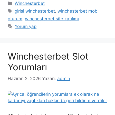
Kategoriler
Winchesterbet
Etiketler
girisi winchesterbet
,
winchesterbet mobil
oturum
,
winchesterbet site katılımı
Yorum yap
Winchesterbet Slot
Yorumları
Haziran 2, 2026
Yazarı:
admin