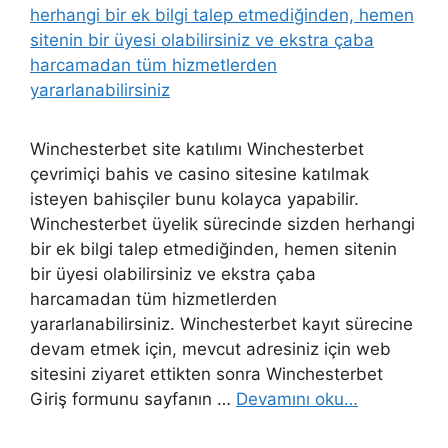
Winchesterbet site katılımı Winchesterbet
çevrimiçi bahis ve casino sitesine katılmak
isteyen bahisçiler bunu kolayca yapabilir.
Winchesterbet üyelik sürecinde sizden herhangi
bir ek bilgi talep etmediğinden, hemen sitenin
bir üyesi olabilirsiniz ve ekstra çaba
harcamadan tüm hizmetlerden
yararlanabilirsiniz. Winchesterbet kayıt sürecine
devam etmek için, mevcut adresiniz için web
sitesini ziyaret ettikten sonra Winchesterbet
Giriş formunu sayfanın …
Devamını oku…