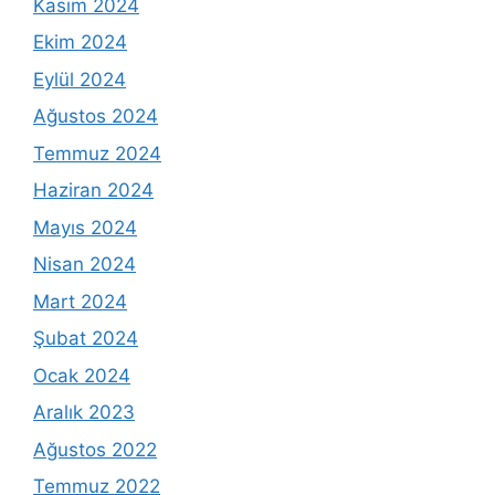
Kasım 2024
Ekim 2024
Eylül 2024
Ağustos 2024
Temmuz 2024
Haziran 2024
Mayıs 2024
Nisan 2024
Mart 2024
Şubat 2024
Ocak 2024
Aralık 2023
Ağustos 2022
Temmuz 2022