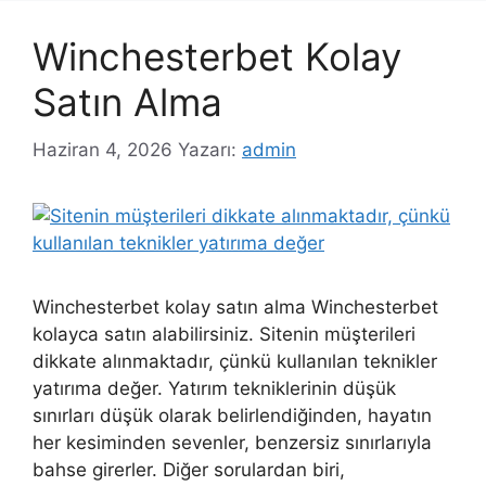
Winchesterbet Kolay
Satın Alma
Haziran 4, 2026
Yazarı:
admin
Winchesterbet kolay satın alma Winchesterbet
kolayca satın alabilirsiniz. Sitenin müşterileri
dikkate alınmaktadır, çünkü kullanılan teknikler
yatırıma değer. Yatırım tekniklerinin düşük
sınırları düşük olarak belirlendiğinden, hayatın
her kesiminden sevenler, benzersiz sınırlarıyla
bahse girerler. Diğer sorulardan biri,