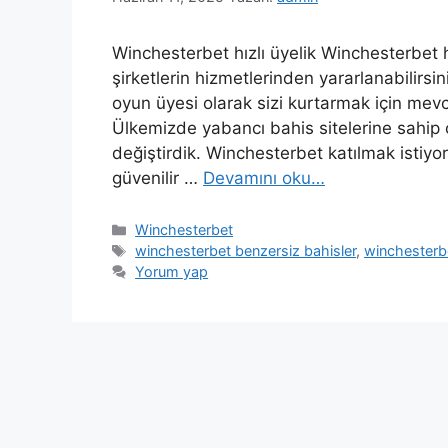
Winchesterbet hızlı üyelik Winchesterbet hız
şirketlerin hizmetlerinden yararlanabilirs
oyun üyesi olarak sizi kurtarmak için mevcu
Ülkemizde yabancı bahis sitelerine sahip o
değiştirdik. Winchesterbet katılmak istiyors
güvenilir …
Devamını oku…
Kategoriler
Winchesterbet
Etiketler
winchesterbet benzersiz bahisler
,
winchesterbe
Yorum yap