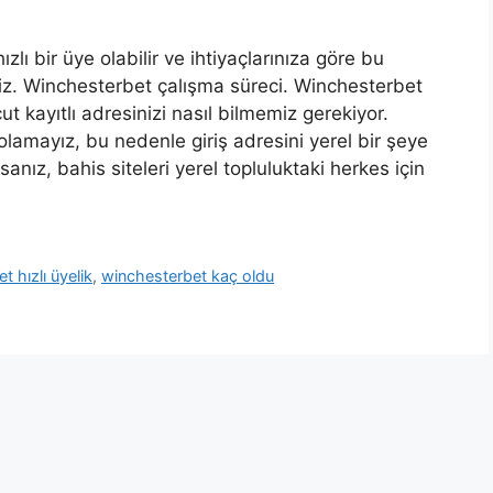
lı bir üye olabilir ve ihtiyaçlarınıza göre bu
iniz. Winchesterbet çalışma süreci. Winchesterbet
t kayıtlı adresinizi nasıl bilmemiz gerekiyor.
lamayız, bu nedenle giriş adresini yerel bir şeye
anız, bahis siteleri yerel topluluktaki herkes için
t hızlı üyelik
,
winchesterbet kaç oldu