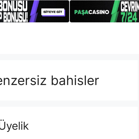
nzersiz bahisler
Üyelik