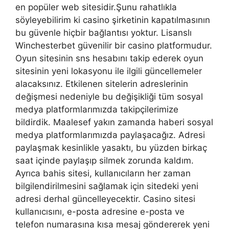
en popüler web sitesidir.Şunu rahatlıkla
söyleyebilirim ki casino şirketinin kapatılmasının
bu güvenle hiçbir bağlantısı yoktur. Lisanslı
Winchesterbet güvenilir bir casino platformudur.
Oyun sitesinin sns hesabını takip ederek oyun
sitesinin yeni lokasyonu ile ilgili güncellemeler
alacaksınız. Etkilenen sitelerin adreslerinin
değişmesi nedeniyle bu değişikliği tüm sosyal
medya platformlarımızda takipçilerimize
bildirdik. Maalesef yakın zamanda haberi sosyal
medya platformlarımızda paylaşacağız. Adresi
paylaşmak kesinlikle yasaktı, bu yüzden birkaç
saat içinde paylaşıp silmek zorunda kaldım.
Ayrıca bahis sitesi, kullanıcıların her zaman
bilgilendirilmesini sağlamak için sitedeki yeni
adresi derhal güncelleyecektir. Casino sitesi
kullanıcısını, e-posta adresine e-posta ve
telefon numarasına kısa mesaj göndererek yeni