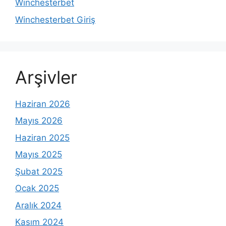
Winchesterbet
Winchesterbet Giriş
Arşivler
Haziran 2026
Mayıs 2026
Haziran 2025
Mayıs 2025
Şubat 2025
Ocak 2025
Aralık 2024
Kasım 2024