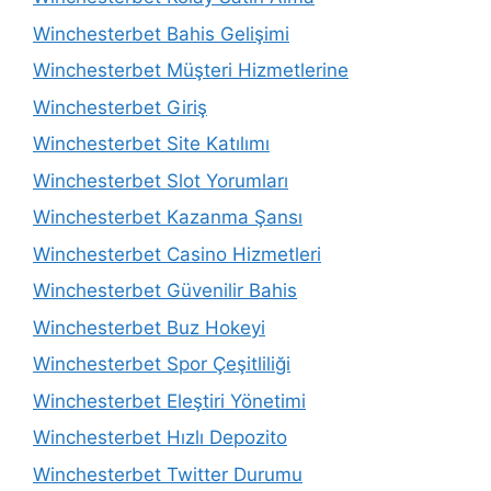
Winchesterbet Bahis Gelişimi
Winchesterbet Müşteri Hizmetlerine
Winchesterbet Giriş
Winchesterbet Site Katılımı
Winchesterbet Slot Yorumları
Winchesterbet Kazanma Şansı
Winchesterbet Casino Hizmetleri
Winchesterbet Güvenilir Bahis
Winchesterbet Buz Hokeyi
Winchesterbet Spor Çeşitliliği
Winchesterbet Eleştiri Yönetimi
Winchesterbet Hızlı Depozito
Winchesterbet Twitter Durumu