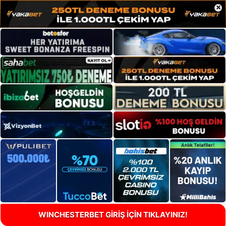
×
WINCHESTERBET GİRİŞ İÇİN TIKLAYINIZ!