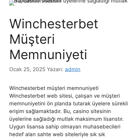
Winchesterbet
Müşteri
Memnuniyeti
Ocak 25, 2025
Yazarı:
admin
Winchesterbet müşteri memnuniyeti
Winchesterbet web sitesi, çalışan ve müşteri
memnuniyetini ön planda tutarak üyelere sürekli
erişim sağlamaktadır. Bu, casino sitesinin
üyelerine sağladığı mutlak maksimum lisanstır.
Uygun lisansa sahip olmayan muhasebecileri
hedef alan sahte web siteleriyle sık sık