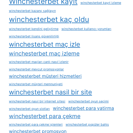
Winchesterbet kayıt
winchesterbet kayıt i̇zleme
winchesterbet kazanç sağlayın
winchesterbet kaç oldu
winchesterbet kendini geliştirme
winchesterbet kullanıcı yorumları
winchesterbet lisans güvenilirliği
winchesterbet maç izle
winchesterbet maç izleme
winchesterbet maçları canlı nasıl i̇zlenir
winchesterbet mevcut promosyonlar
winchesterbet müşteri hizmetleri
winchesterbet müşteri memnuniyeti
winchesterbet nasil bir site
winchesterbet nasıl bir i̇nternet sitesi
winchesterbet oyun seçimi
winchesterbet para yatirma
winchesterbet oyun slotları
winchesterbet para çekme
winchesterbet para çekme i̇şlemleri
winchesterbet popüler bahis
winchesterbet promosyon