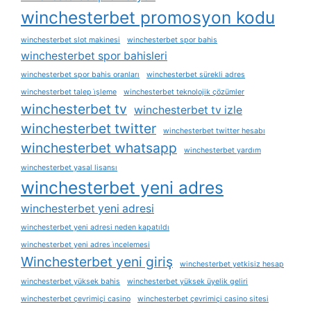
winchesterbet promosyon kodu
winchesterbet slot makinesi
winchesterbet spor bahis
winchesterbet spor bahisleri
winchesterbet spor bahis oranları
winchesterbet sürekli adres
winchesterbet talep i̇şleme
winchesterbet teknolojik çözümler
winchesterbet tv
winchesterbet tv izle
winchesterbet twitter
winchesterbet twitter hesabı
winchesterbet whatsapp
winchesterbet yardım
winchesterbet yasal lisansı
winchesterbet yeni adres
winchesterbet yeni adresi
winchesterbet yeni adresi neden kapatıldı
winchesterbet yeni adres i̇ncelemesi
Winchesterbet yeni giriş
winchesterbet yetkisiz hesap
winchesterbet yüksek bahis
winchesterbet yüksek üyelik geliri
winchesterbet çevrimiçi casino
winchesterbet çevrimiçi casino sitesi