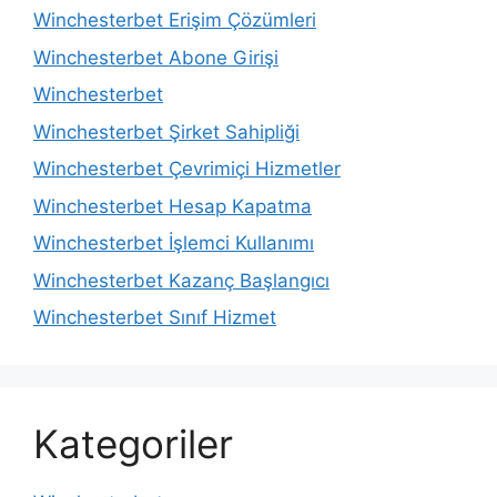
Winchesterbet Erişim Çözümleri
Winchesterbet Abone Girişi
Winchesterbet
Winchesterbet Şirket Sahipliği
Winchesterbet Çevrimiçi Hizmetler
Winchesterbet Hesap Kapatma
Winchesterbet İşlemci Kullanımı
Winchesterbet Kazanç Başlangıcı
Winchesterbet Sınıf Hizmet
Kategoriler