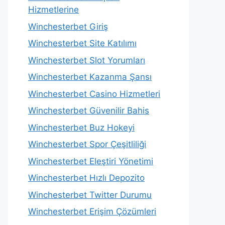
Hizmetlerine
Winchesterbet Giriş
Winchesterbet Site Katılımı
Winchesterbet Slot Yorumları
Winchesterbet Kazanma Şansı
Winchesterbet Casino Hizmetleri
Winchesterbet Güvenilir Bahis
Winchesterbet Buz Hokeyi
Winchesterbet Spor Çeşitliliği
Winchesterbet Eleştiri Yönetimi
Winchesterbet Hızlı Depozito
Winchesterbet Twitter Durumu
Winchesterbet Erişim Çözümleri