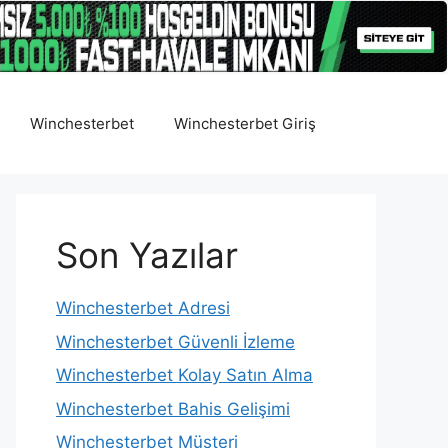
Winchesterbet
Winchesterbet Giriş
Son Yazılar
Winchesterbet Adresi
Winchesterbet Güvenli İzleme
Winchesterbet Kolay Satın Alma
Winchesterbet Bahis Gelişimi
Winchesterbet Müşteri