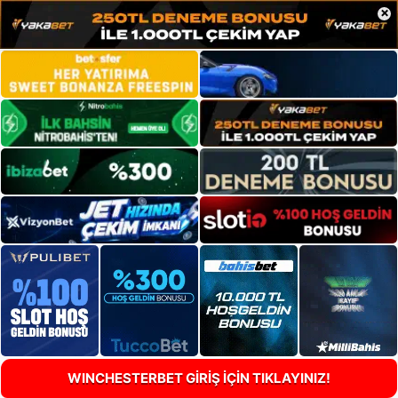
×
WINCHESTERBET GİRİŞ İÇİN TIKLAYINIZ!