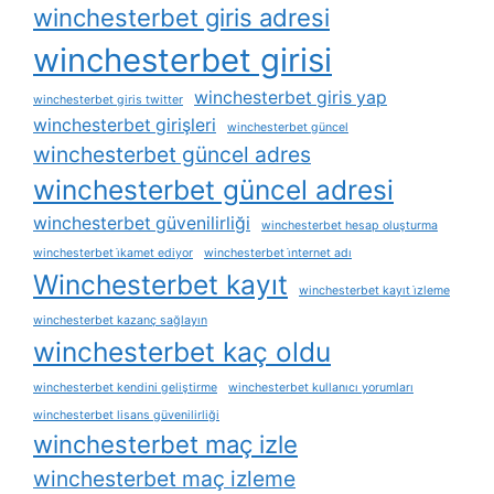
winchesterbet giris adresi
winchesterbet girisi
winchesterbet giris yap
winchesterbet giris twitter
winchesterbet girişleri
winchesterbet güncel
winchesterbet güncel adres
winchesterbet güncel adresi
winchesterbet güvenilirliği
winchesterbet hesap oluşturma
winchesterbet i̇kamet ediyor
winchesterbet i̇nternet adı
Winchesterbet kayıt
winchesterbet kayıt i̇zleme
winchesterbet kazanç sağlayın
winchesterbet kaç oldu
winchesterbet kendini geliştirme
winchesterbet kullanıcı yorumları
winchesterbet lisans güvenilirliği
winchesterbet maç izle
winchesterbet maç izleme