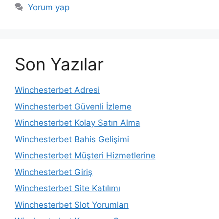
Yorum yap
Son Yazılar
Winchesterbet Adresi
Winchesterbet Güvenli İzleme
Winchesterbet Kolay Satın Alma
Winchesterbet Bahis Gelişimi
Winchesterbet Müşteri Hizmetlerine
Winchesterbet Giriş
Winchesterbet Site Katılımı
Winchesterbet Slot Yorumları