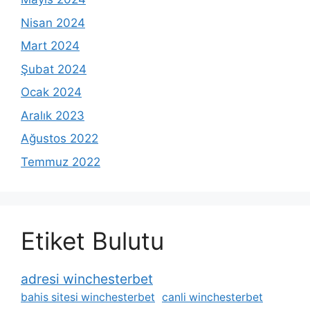
Nisan 2024
Mart 2024
Şubat 2024
Ocak 2024
Aralık 2023
Ağustos 2022
Temmuz 2022
Etiket Bulutu
adresi winchesterbet
bahis sitesi winchesterbet
canli winchesterbet