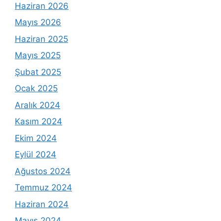
Haziran 2026
Mayıs 2026
Haziran 2025
Mayıs 2025
Şubat 2025
Ocak 2025
Aralık 2024
Kasım 2024
Ekim 2024
Eylül 2024
Ağustos 2024
Temmuz 2024
Haziran 2024
Mayıs 2024