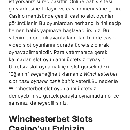
istiyorsanız süreç basittir. Online bahis sitesi
giriş adresine tıklayın ve casino menüsüne gidin.
Casino menüsünde çeşitli casino slot oyunları
görüntülenir. Bu oyunlardan herhangi birini seçip
hemen bahis yapmaya başlayabilirsiniz. Bu
sitenin en önemli avantajlarından biri de casino
video slot oyunlarını burada ücretsiz olarak
oynayabilmenizdir. Para yatırmanıza gerek
kalmadan slot oyunlarını ücretsiz oynayın.
Ücretsiz slot oynamak için slot görselindeki
“Eğlenin” seçeneğine tıklamanız
Winchesterbet
slot nasıl oynanır canlı bahis
yeterli.Bu nedenle
Winchesterbet slot oyunlarını ücretsiz
deneyebilir ve gerçek parayla oynamadan önce
şansınızı deneyebilirsiniz.
Winchesterbet Slots
Casino’yu Evinizin