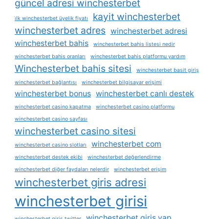
güncel adresi winchesterbet
kayit winchesterbet
i̇lk winchesterbet üyelik fiyatı
winchesterbet adres
winchesterbet adresi
winchesterbet bahis
winchesterbet bahis listesi nedir
winchesterbet bahis oranları
winchesterbet bahis platformu yardım
Winchesterbet bahis sitesi
winchesterbet basit giriş
winchesterbet bağlantısı
winchesterbet bilgisayar erişimi
winchesterbet bonus
winchesterbet canlı destek
winchesterbet casino kapatma
winchesterbet casino platformu
winchesterbet casino sayfası
winchesterbet casino sitesi
winchesterbet com
winchesterbet casino slotları
winchesterbet destek ekibi
winchesterbet değerlendirme
winchesterbet diğer faydaları nelerdir
winchesterbet erişim
winchesterbet giris adresi
winchesterbet girisi
winchesterbet giris yap
winchesterbet giris twitter