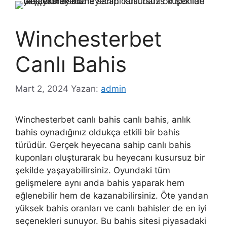
Winchesterbet
Canlı Bahis
Mart 2, 2024
Yazarı:
admin
Winchesterbet canlı bahis canlı bahis, anlık
bahis oynadığınız oldukça etkili bir bahis
türüdür. Gerçek heyecana sahip canlı bahis
kuponları oluşturarak bu heyecanı kusursuz bir
şekilde yaşayabilirsiniz. Oyundaki tüm
gelişmelere aynı anda bahis yaparak hem
eğlenebilir hem de kazanabilirsiniz. Öte yandan
yüksek bahis oranları ve canlı bahisler de en iyi
seçenekleri sunuyor. Bu bahis sitesi piyasadaki