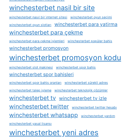
winchesterbet nasil bir site
winchesterbet nasıl bir i̇nternet sitesi
winchesterbet oyun seçimi
winchesterbet para yatirma
winchesterbet oyun slotları
winchesterbet para çekme
winchesterbet para çekme i̇şlemleri
winchesterbet popüler bahis
winchesterbet promosyon
winchesterbet promosyon kodu
winchesterbet slot makinesi
winchesterbet spor bahis
winchesterbet spor bahisleri
winchesterbet spor bahis oranları
winchesterbet sürekli adres
winchesterbet talep i̇şleme
winchesterbet teknolojik çözümler
winchesterbet tv
winchesterbet tv izle
winchesterbet twitter
winchesterbet twitter hesabı
winchesterbet whatsapp
winchesterbet yardım
winchesterbet yasal lisansı
winchesterbet yeni adres