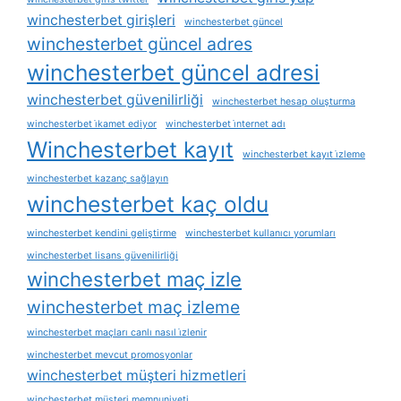
winchesterbet girişleri
winchesterbet güncel
winchesterbet güncel adres
winchesterbet güncel adresi
winchesterbet güvenilirliği
winchesterbet hesap oluşturma
winchesterbet i̇kamet ediyor
winchesterbet i̇nternet adı
Winchesterbet kayıt
winchesterbet kayıt i̇zleme
winchesterbet kazanç sağlayın
winchesterbet kaç oldu
winchesterbet kendini geliştirme
winchesterbet kullanıcı yorumları
winchesterbet lisans güvenilirliği
winchesterbet maç izle
winchesterbet maç izleme
winchesterbet maçları canlı nasıl i̇zlenir
winchesterbet mevcut promosyonlar
winchesterbet müşteri hizmetleri
winchesterbet müşteri memnuniyeti