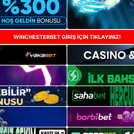
WINCHESTERBET GİRİŞ İÇİN TIKLAYINIZ!