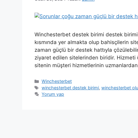
Winchesterbet destek birimi destek birimi
kısmında yer almakta olup bahisçilerin sit
zaman güçlü bir destek hattıyla çözülebi
ziyaret edilen sitelerinden biridir. Hizmet
sitenin müşteri hizmetlerinin uzmanlardan
Kategoriler
Winchesterbet
Etiketler
winchesterbet destek birimi
,
winchesterbet olu
Yorum yap