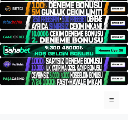
İçeriğe
atla
Menü