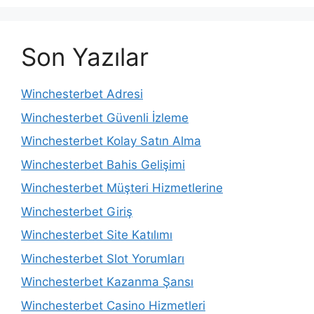
Son Yazılar
Winchesterbet Adresi
Winchesterbet Güvenli İzleme
Winchesterbet Kolay Satın Alma
Winchesterbet Bahis Gelişimi
Winchesterbet Müşteri Hizmetlerine
Winchesterbet Giriş
Winchesterbet Site Katılımı
Winchesterbet Slot Yorumları
Winchesterbet Kazanma Şansı
Winchesterbet Casino Hizmetleri