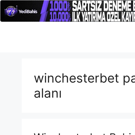
İçeriğe
atla
winchesterbet p
alanı