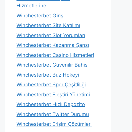
Hizmetlerine
Winchesterbet Giriş
Winchesterbet Site Katılımı
Winchesterbet Slot Yorumları
Winchesterbet Kazanma Şansı
Winchesterbet Casino Hizmetleri
Winchesterbet Güvenilir Bahis
Winchesterbet Buz Hokeyi
Winchesterbet Spor Çeşitliliği
Winchesterbet Eleştiri Yönetimi
Winchesterbet Hızlı Depozito
Winchesterbet Twitter Durumu
Winchesterbet Erişim Çözümleri