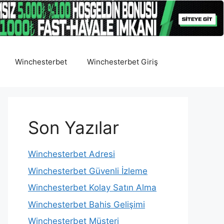
Winchesterbet
Winchesterbet Giriş
Son Yazılar
Winchesterbet Adresi
Winchesterbet Güvenli İzleme
Winchesterbet Kolay Satın Alma
Winchesterbet Bahis Gelişimi
Winchesterbet Müşteri