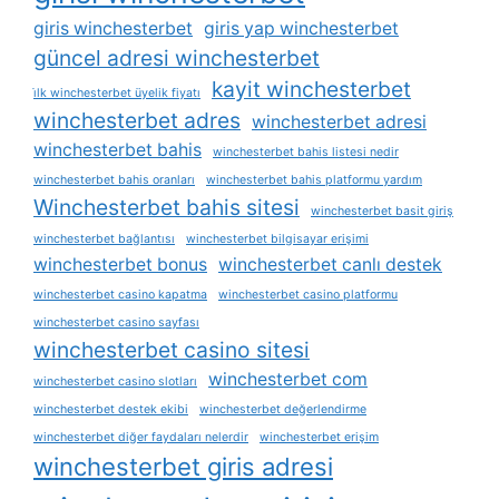
giris winchesterbet
giris yap winchesterbet
güncel adresi winchesterbet
kayit winchesterbet
i̇lk winchesterbet üyelik fiyatı
winchesterbet adres
winchesterbet adresi
winchesterbet bahis
winchesterbet bahis listesi nedir
winchesterbet bahis oranları
winchesterbet bahis platformu yardım
Winchesterbet bahis sitesi
winchesterbet basit giriş
winchesterbet bağlantısı
winchesterbet bilgisayar erişimi
winchesterbet bonus
winchesterbet canlı destek
winchesterbet casino kapatma
winchesterbet casino platformu
winchesterbet casino sayfası
winchesterbet casino sitesi
winchesterbet com
winchesterbet casino slotları
winchesterbet destek ekibi
winchesterbet değerlendirme
winchesterbet diğer faydaları nelerdir
winchesterbet erişim
winchesterbet giris adresi