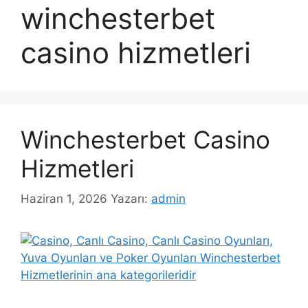
winchesterbet
casino hizmetleri
Winchesterbet Casino
Hizmetleri
Haziran 1, 2026
Yazarı:
admin