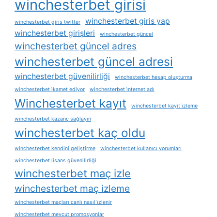
winchesterbet girisi
winchesterbet giris yap
winchesterbet giris twitter
winchesterbet girişleri
winchesterbet güncel
winchesterbet güncel adres
winchesterbet güncel adresi
winchesterbet güvenilirliği
winchesterbet hesap oluşturma
winchesterbet i̇kamet ediyor
winchesterbet i̇nternet adı
Winchesterbet kayıt
winchesterbet kayıt i̇zleme
winchesterbet kazanç sağlayın
winchesterbet kaç oldu
winchesterbet kendini geliştirme
winchesterbet kullanıcı yorumları
winchesterbet lisans güvenilirliği
winchesterbet maç izle
winchesterbet maç izleme
winchesterbet maçları canlı nasıl i̇zlenir
winchesterbet mevcut promosyonlar