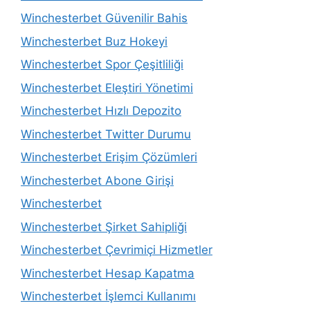
Winchesterbet Güvenilir Bahis
Winchesterbet Buz Hokeyi
Winchesterbet Spor Çeşitliliği
Winchesterbet Eleştiri Yönetimi
Winchesterbet Hızlı Depozito
Winchesterbet Twitter Durumu
Winchesterbet Erişim Çözümleri
Winchesterbet Abone Girişi
Winchesterbet
Winchesterbet Şirket Sahipliği
Winchesterbet Çevrimiçi Hizmetler
Winchesterbet Hesap Kapatma
Winchesterbet İşlemci Kullanımı