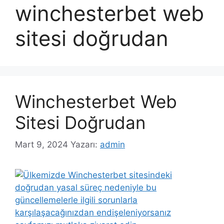
winchesterbet web
sitesi doğrudan
Winchesterbet Web
Sitesi Doğrudan
Mart 9, 2024
Yazarı:
admin