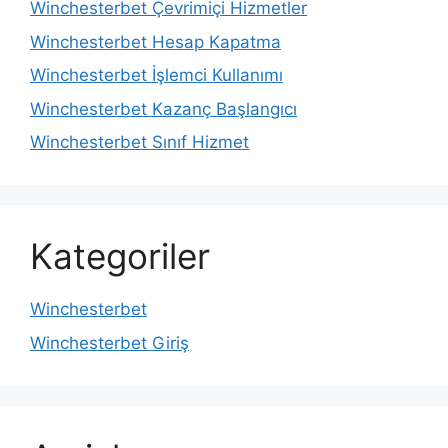
Winchesterbet Çevrimiçi Hizmetler
Winchesterbet Hesap Kapatma
Winchesterbet İşlemci Kullanımı
Winchesterbet Kazanç Başlangıcı
Winchesterbet Sınıf Hizmet
Kategoriler
Winchesterbet
Winchesterbet Giriş