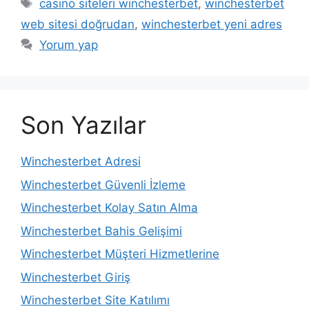
Etiketler
casino siteleri winchesterbet
,
winchesterbet
web sitesi doğrudan
,
winchesterbet yeni adres
Yorum yap
Son Yazılar
Winchesterbet Adresi
Winchesterbet Güvenli İzleme
Winchesterbet Kolay Satın Alma
Winchesterbet Bahis Gelişimi
Winchesterbet Müşteri Hizmetlerine
Winchesterbet Giriş
Winchesterbet Site Katılımı