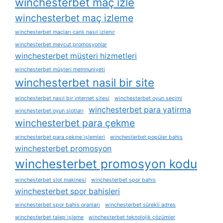
winchesterbet maç izle
winchesterbet maç izleme
winchesterbet maçları canlı nasıl i̇zlenir
winchesterbet mevcut promosyonlar
winchesterbet müşteri hizmetleri
winchesterbet müşteri memnuniyeti
winchesterbet nasil bir site
winchesterbet nasıl bir i̇nternet sitesi
winchesterbet oyun seçimi
winchesterbet para yatirma
winchesterbet oyun slotları
winchesterbet para çekme
winchesterbet para çekme i̇şlemleri
winchesterbet popüler bahis
winchesterbet promosyon
winchesterbet promosyon kodu
winchesterbet slot makinesi
winchesterbet spor bahis
winchesterbet spor bahisleri
winchesterbet spor bahis oranları
winchesterbet sürekli adres
winchesterbet talep i̇şleme
winchesterbet teknolojik çözümler