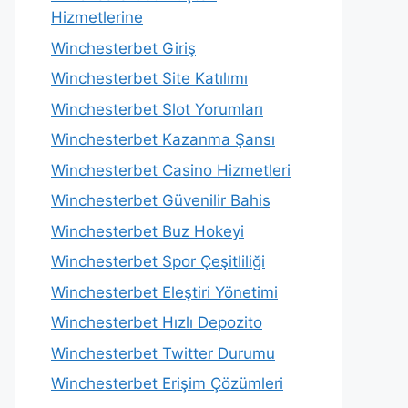
Hizmetlerine
Winchesterbet Giriş
Winchesterbet Site Katılımı
Winchesterbet Slot Yorumları
Winchesterbet Kazanma Şansı
Winchesterbet Casino Hizmetleri
Winchesterbet Güvenilir Bahis
Winchesterbet Buz Hokeyi
Winchesterbet Spor Çeşitliliği
Winchesterbet Eleştiri Yönetimi
Winchesterbet Hızlı Depozito
Winchesterbet Twitter Durumu
Winchesterbet Erişim Çözümleri