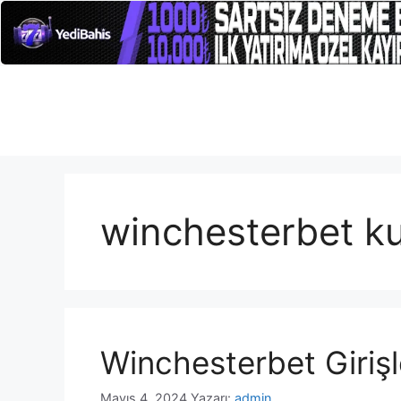
İçeriğe
atla
winchesterbet kul
Winchesterbet Girişl
Mayıs 4, 2024
Yazarı:
admin